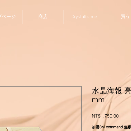
プページ
商店
Crystalframe
買う
水晶海報 亮面
mm
価
NT$1,750.00
格
加購3M command 無