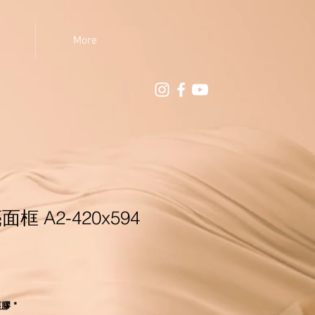
More
框 A2-420x594
痕膠
*