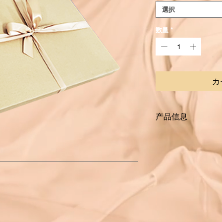
選択
数量
*
カ
产品信息
Delivery: 3 days
Product included:
Crystalframe * 1 set
3M Dual-lock * 12 p