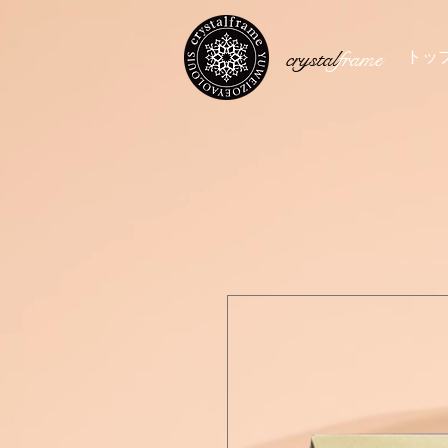
crystal
frame
トッ