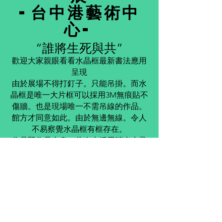
-台中港藝術中
心-
“誰將生死與共”
歡迎大家親眼看看水晶框最新書法應用
呈現
由於展場不得打釘子。只能吊掛。而水
晶框是唯一大片框可以採用3M無痕貼不
傷牆。也是
現場唯
一不需吊線的作品。
館方才同意如此。由於無邊無線。令人
不易察覺水晶框有框存在。
作品即作品本身。此次也採用消光水晶
框。無反光感。
目前張志鴻老師的學員已開始使用水晶框
書法以便於展示。少以裱貝形式。不僅節
省成本及空間。更能體現作品原味。
請大家有空親臨現場感受。
查看更多圖片