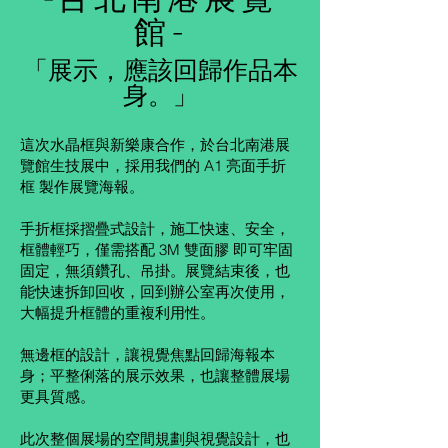
館-
「展示，應該回歸作品本
身。」
這次水晶框與新樂康合作，於台北南港展
覽館生技展中，採用我們的 A1 亮面手折
框 製作展覽海報。
手折框採摺疊式設計，施工快速、安全，
框體輕巧，僅需搭配 3M 雙面膠 即可牢固
固定，無須鑽孔、吊掛。展覽結束後，也
能快速拆卸回收，回到辦公室再次使用，
大幅提升框體的重複利用性。
無邊框的設計，讓視覺焦點回歸海報本
身；平整俐落的展示效果，也讓整體展場
更具質感。
此次整個展場的空間規劃與視覺設計，也